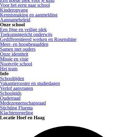
Een goede plek voor je kind
Voor het eerst naar school
Kinderopvang
Kennismaking en aanmelding
Aannamebeleid
Onze school
Een fijne en veilige plek
Toekomstgericht onderwijs
Gedifferentieerd werken en Rosenshine
Meer- en hoogbegaafden
Samen met ouders
Onze identiteit
Missie en visie
Nootvrije school
Het team
Info
Schooltijden
Vakantierooster en studiedagen
Verlof aanvragen
Schoolgids
Ouderraad
Medezeggenschapsraad
Stichting Fluenta
Klachtenregeling
Locatie Hoef en Haag