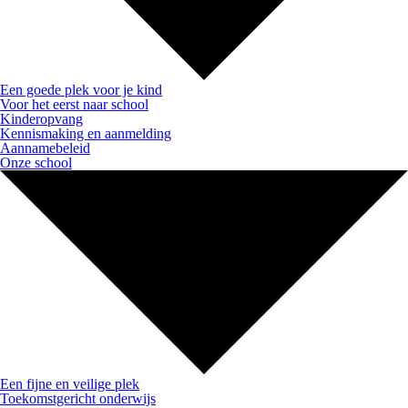
Een goede plek voor je kind
Voor het eerst naar school
Kinderopvang
Kennismaking en aanmelding
Aannamebeleid
Onze school
Een fijne en veilige plek
Toekomstgericht onderwijs