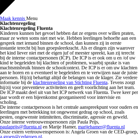
Maak kennis
Menu
Klachtenregeling
Klachtenregeling Fluenta
Kinderen kunnen het gevoel hebben dat ze ergens over willen praten,
maar ze weten soms niet met wie. Hebben leerlingen behoefte aan een
gesprek met iemand binnen de school, dan kunnen zij in eerste
instantie terecht bij hun groepsleerkracht. Als er dingen zijn waarover
het kind liever niet met de eigen juf of meester spreekt, kan zij terecht
bij de interne contactpersonen (ICP). De ICP is er ook om u en /of uw
kind te begeleiden bij klachten of problemen, waarbij sprake is van
machtsmisbruik binnen de schoolcontext. De ICP is er om uw klachten
aan te horen en u eventueel te begeleiden en te verwijzen naar de juiste
personen. Hij/zij behartigt altijd de belangen van de klager. Zie verdere
informatie bij de
klachtenregeling van Stichting Fluenta
. Tevens zorgt
hij/zij voor preventieve activiteiten en geeft voorlichting aan het team.
De ICP maakt deel uit van het ICP netwerk van Fluenta. Twee keer per
jaar wordt er een bijeenkomst georganiseerd voor intervisie en
scholing.
De interne contactpersoon is het centrale aanspreekpunt voor ouders en
leerlingen met betrekking tot ongewenst gedrag op school, zoals
pesten, ongewenste intimiteiten, discriminatie, agressie en geweld.
Onze interne vertrouwenspersonen zijn Paula Prijs,
paulaprijs@fluenta.nl
en Marije Hamer,
marijehamer@fluenta.nl
Onze extern vertrouwenspersoon is: Angela Groen van de CED-groep,
a.groen@cedgroep.nl
.