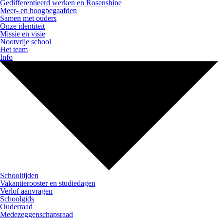
Gedifferentieerd werken en Rosenshine
Meer- en hoogbegaafden
Samen met ouders
Onze identiteit
Missie en visie
Nootvrije school
Het team
Info
Schooltijden
Vakantierooster en studiedagen
Verlof aanvragen
Schoolgids
Ouderraad
Medezeggenschapsraad