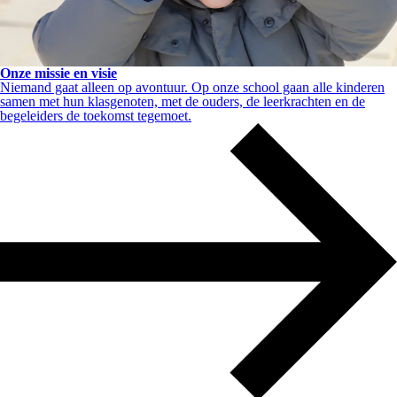
Onze missie en visie
Niemand gaat alleen op avontuur. Op onze school gaan alle kinderen
samen met hun klasgenoten, met de ouders, de leerkrachten en de
begeleiders de toekomst tegemoet.