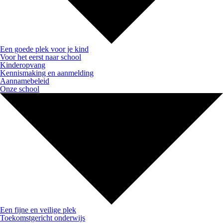
Een goede plek voor je kind
Voor het eerst naar school
Kinderopvang
Kennismaking en aanmelding
Aannamebeleid
Onze school
Een fijne en veilige plek
Toekomstgericht onderwijs