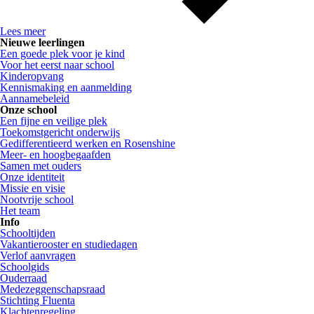
Lees meer
Nieuwe leerlingen
Een goede plek voor je kind
Voor het eerst naar school
Kinderopvang
Kennismaking en aanmelding
Aannamebeleid
Onze school
Een fijne en veilige plek
Toekomstgericht onderwijs
Gedifferentieerd werken en Rosenshine
Meer- en hoogbegaafden
Samen met ouders
Onze identiteit
Missie en visie
Nootvrije school
Het team
Info
Schooltijden
Vakantierooster en studiedagen
Verlof aanvragen
Schoolgids
Ouderraad
Medezeggenschapsraad
Stichting Fluenta
Klachtenregeling