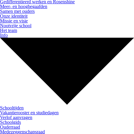
Gedifferentieerd werken en Rosenshine
Meer- en hoogbegaafden
Samen met ouders
Onze identiteit
Missie en visie
Nootvrije school
Het team
Info
Schooltijden
Vakantierooster en studiedagen
Verlof aanvragen
Schoolgids
Ouderraad
Medezeggenschapsraad